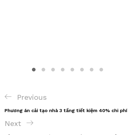
Điều
Previous
Previous
hướng
Post
Phương án cải tạo nhà 3 tầng tiết kiệm 40% chi phí
bài
Next
Next
viết
Post