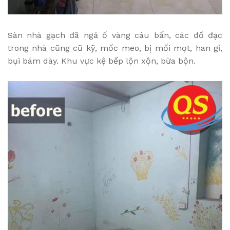
Sàn nhà gạch đã ngả ố vàng cáu bẩn, các đồ đạc
trong nhà cũng cũ kỹ, mốc meo, bị mối mọt, han gỉ,
bụi bám dày. Khu vực kệ bếp lộn xộn, bừa bộn.