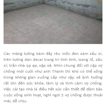
Các mảng tường bám đầy rêu mốc đen xám xấu xí,
trên tường dán decal trang trí linh tinh, loang lổ, xấu
xí; trần nhà ọp ẹp, xập xệ. Nhìn chung đối với cặp vợ
chồng mới cưới như anh Thành thì khó có thể sống
trong không gian xuống cấp như vậy, sẽ ảnh hưởng
rất lớn đến sức khỏe, tâm lý và tình cảm vợ chồng.
Việc cải tạo nhà là điều hết sức cần thiết để đảm bảo
cuộc sống sinh hoạt, nghỉ ngơi 2 vợ chồng được thoải
mái, dễ chịu.