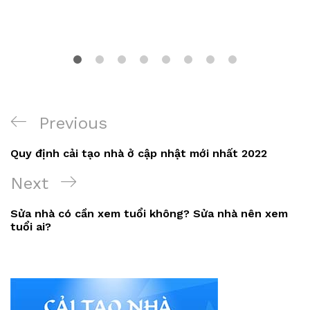
Điều
Previous
Previous
hướng
Post
Quy định cải tạo nhà ở cập nhật mới nhất 2022
bài
Next
Next
viết
Post
Sửa nhà có cần xem tuổi không? Sửa nhà nên xem
tuổi ai?