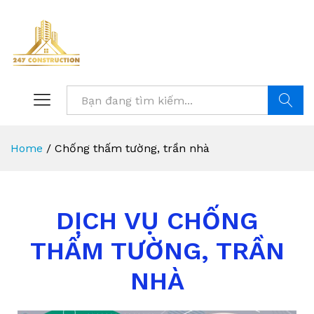
Tìm kiế
Home
/
Chống thấm tường, trần nhà
DỊCH VỤ CHỐNG
THẤM TƯỜNG, TRẦN
NHÀ