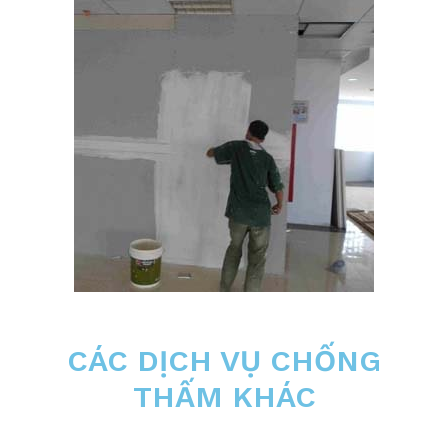
CÁC DỊCH VỤ CHỐNG
THẤM KHÁC