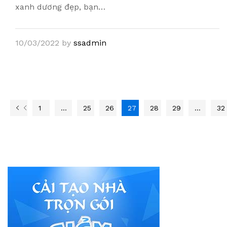
xanh dương đẹp, bạn…
10/03/2022
by
ssadmin
1
…
25
26
27
28
29
…
32