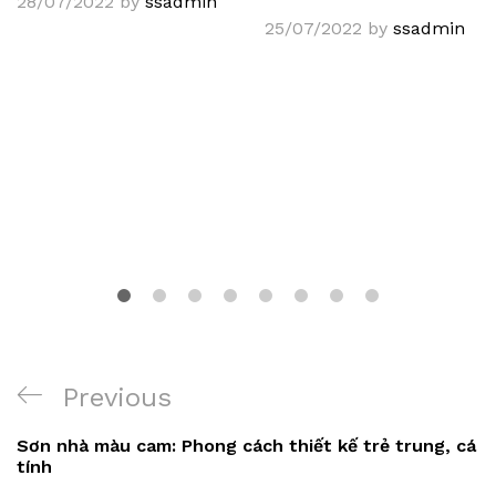
28/07/2022
by
ssadmin
25/07/2022
by
ssadmin
Điều
Previous
Previous
hướng
Post
Sơn nhà màu cam: Phong cách thiết kế trẻ trung, cá
bài
tính