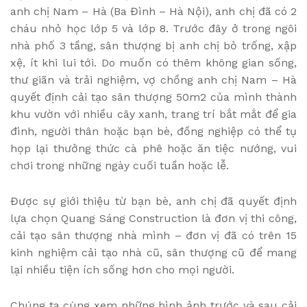
anh chị Nam – Hà (Ba Đình – Hà Nội), anh chị đã có 2
cháu nhỏ học lớp 5 và lớp 8. Trước đây ở trong ngôi
nhà phố 3 tầng, sân thượng bị anh chị bỏ trống, xập
xệ, ít khi lui tới. Do muốn có thêm không gian sống,
thư giãn và trải nghiệm, vợ chồng anh chị Nam – Hà
quyết định cải tạo sân thượng 50m2 của mình thành
khu vườn với nhiều cây xanh, trang trí bắt mắt để gia
đình, người thân hoặc bạn bè, đồng nghiệp có thể tụ
họp lại thưởng thức cà phê hoặc ăn tiệc nướng, vui
chơi trong những ngày cuối tuần hoặc lễ.
Được sự giới thiệu từ bạn bè, anh chị đã quyết định
lựa chọn Quang Sáng Construction là đơn vị thi công,
cải tạo sân thượng nhà mình – đơn vị đã có trên 15
kinh nghiệm cải tạo nhà cũ, sân thượng cũ để mang
lại nhiều tiện ích sống hơn cho mọi người.
Chúng ta cùng xem những hình ảnh trước và sau cải