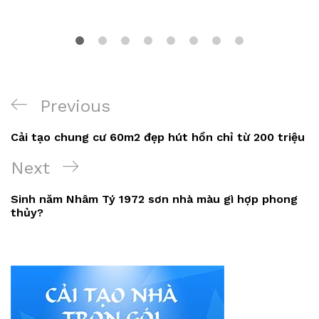
Điều
Previous
Previous
hướng
Post
Cải tạo chung cư 60m2 đẹp hút hồn chỉ từ 200 triệu
bài
Next
Next
viết
Post
Sinh năm Nhâm Tý 1972 sơn nhà màu gì hợp phong
thủy?