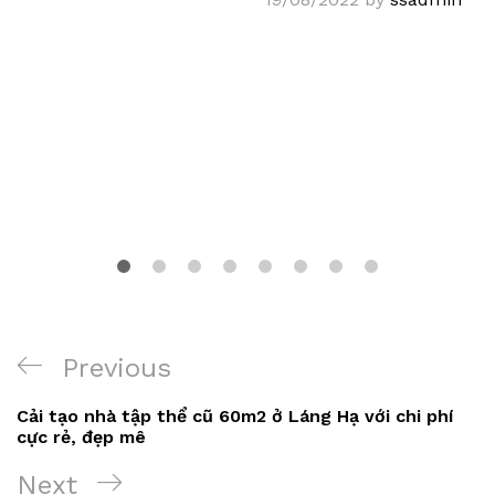
Điều
Previous
Previous
hướng
Post
Cải tạo nhà tập thể cũ 60m2 ở Láng Hạ với chi phí
bài
cực rẻ, đẹp mê
viết
Next
Next