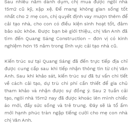
Sau nhiều năm dành dụm, chị mua được ngôi nhà
15m2 cũ kỹ, xập xệ. Để mang không gian sống tốt
nhất cho 2 mẹ con, chị quyết định vay mượn thêm để
cải tạo nhà, cho con có điều kiện sinh hoạt tốt, đảm
bảo sức khỏe. Được bạn bè giới thiệu, chị Vân Anh đã
tìm đến Quang Sáng Construction – đơn vị có kinh
nghiệm hơn 15 năm trong lĩnh vực cải tạo nhà cũ.
Kiến trúc sư tại Quang Sáng đã đến trực tiếp địa chỉ
được cung cấp sau khi tiếp nhận thông tin từ chị Vân
Anh. Sau khi khảo sát, kiến trúc sư đã tư vấn chi tiết
về cách cải tạo, dự trù chi phí cần thiết để gia chủ
tham khảo và nhận được sự đồng ý. Sau 2 tuần cải
tạo, ngôi nhà 15m2 nay đã được khoác lên mình chiếc
áo mới, đầy sức sống và trẻ trung. Đây sẽ là tổ ấm
mới hạnh phúc tràn ngập tiếng cười cho mẹ con nhà
chị Vân Anh.