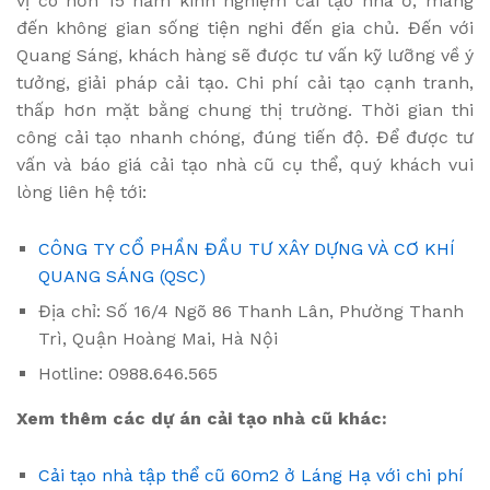
vị có hơn 15 năm kinh nghiệm cải tạo nhà ở, mang
đến không gian sống tiện nghi đến gia chủ. Đến với
Quang Sáng, khách hàng sẽ được tư vấn kỹ lưỡng về ý
tưởng, giải pháp cải tạo. Chi phí cải tạo cạnh tranh,
thấp hơn mặt bằng chung thị trường. Thời gian thi
công cải tạo nhanh chóng, đúng tiến độ. Để được tư
vấn và báo giá cải tạo nhà cũ cụ thể, quý khách vui
lòng liên hệ tới:
CÔNG TY CỔ PHẦN ĐẦU TƯ XÂY DỰNG VÀ CƠ KHÍ
QUANG SÁNG (QSC)
Địa chỉ: Số 16/4 Ngõ 86 Thanh Lân, Phường Thanh
Trì, Quận Hoàng Mai, Hà Nội
Hotline: 0988.646.565
Xem thêm các dự án cải tạo nhà cũ khác:
Cải tạo nhà tập thể cũ 60m2 ở Láng Hạ với chi phí