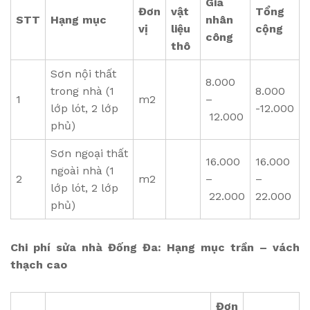
Giá
Đơn
vật
Tổng
STT
Hạng mục
nhân
vị
liệu
cộng
công
thô
Sơn nội thất
8.000
trong nhà (1
8.000
1
m2
–
lớp lót, 2 lớp
-12.000
12.000
phủ)
Sơn ngoại thất
16.000
16.000
ngoài nhà (1
2
m2
–
–
lớp lót, 2 lớp
22.000
22.000
phủ)
Chi phí sửa nhà Đống Đa: Hạng mục trần – vách
thạch cao
Đơn