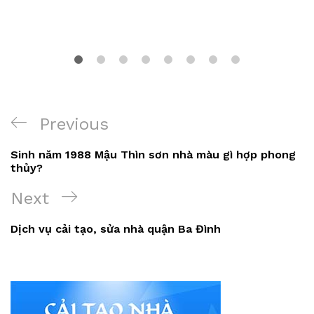
Điều
Previous
Previous
hướng
Post
Sinh năm 1988 Mậu Thìn sơn nhà màu gì hợp phong
bài
thủy?
viết
Next
Next
Post
Dịch vụ cải tạo, sửa nhà quận Ba Đình