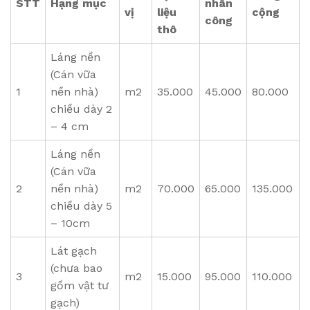
STT
Hạng mục
nhân
vị
liệu
cộng
công
thô
Láng nền
(Cán vữa
1
nền nhà)
m2
35.000
45.000
80.000
chiều dày 2
– 4 cm
Láng nền
(Cán vữa
2
nền nhà)
m2
70.000
65.000
135.000
chiều dày 5
– 10cm
Lát gạch
(chưa bao
3
m2
15.000
95.000
110.000
gồm vật tư
gạch)