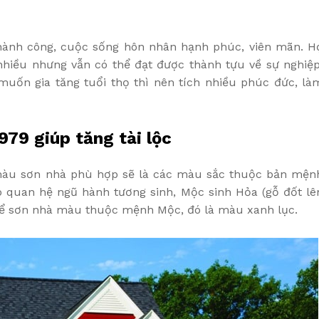
hành công, cuộc sống hôn nhân hạnh phúc, viên mãn. H
 nhiều nhưng vẫn có thể đạt được thành tựu về sự nghiệp
 muốn gia tăng tuổi thọ thì nên tích nhiều phúc đức, là
979 giúp tăng tài lộc
 màu sơn nhà phù hợp sẽ là các màu sắc thuộc bản mện
eo quan hệ ngũ hành tương sinh, Mộc sinh Hỏa (gỗ đốt lê
thể sơn nhà màu thuộc mệnh Mộc, đó là màu xanh lục.