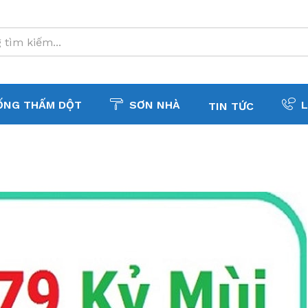
ỐNG THẤM DỘT
SƠN NHÀ
L
TIN TỨC