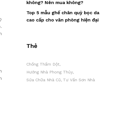
không? Nên mua không?
Top 5 mẫu ghế chân quỳ bọc da
ọ
cao cấp cho văn phòng hiện đại
.
m
Thẻ
Chống Thấm Dột
h
Hướng Nhà Phong Thủy
n
Sửa Chữa Nhà Cũ
Tư Vấn Sơn Nhà