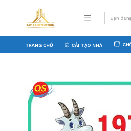
All
CH
TRANG CHỦ
CẢI TẠO NHÀ