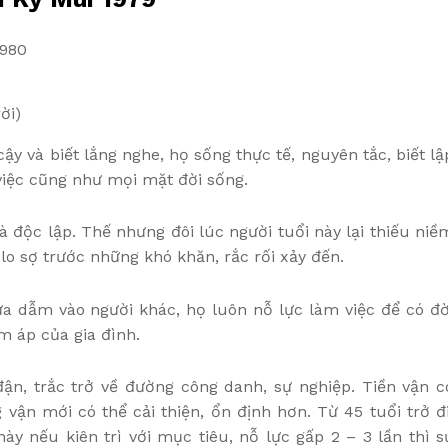
1980
ời)
cậy và biết lắng nghe, họ sống
thực tế, nguyên tắc, biết lậ
 việc cũng như mọi mặt đời sống.
à độc lập. Thế nhưng đôi lúc người tuổi này lại thiếu niề
o sợ trước những khó khăn, rắc rối xảy đến.
a dẫm vào người khác, họ luôn nỗ lực làm việc để có đờ
m áp của gia đình.
ận, trắc trở về đường công danh, sự nghiệp. Tiền vận c
vận mới có thể cải thiện, ổn định hơn. Từ 45 tuổi trở đi
này nếu kiên trì với mục tiêu, nỗ lực gấp 2 – 3 lần thì s