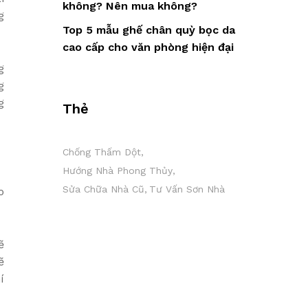
không? Nên mua không?
g
Top 5 mẫu ghế chân quỳ bọc da
cao cấp cho văn phòng hiện đại
g
g
g
Thẻ
Chống Thấm Dột
Hướng Nhà Phong Thủy
Sửa Chữa Nhà Cũ
Tư Vấn Sơn Nhà
o
ẽ
ẽ
í