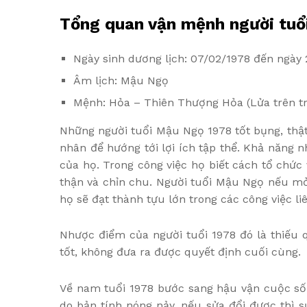
Tổng quan vận mệnh người tuổ
Ngày sinh dương lịch: 07/02/1978 đến ngày 
Âm lịch: Mậu Ngọ
Mệnh: Hỏa – Thiên Thượng Hỏa (Lửa trên tr
Những người tuổi Mậu Ngọ 1978 tốt bụng, thật
nhân để hướng tới lợi ích tập thể. Khả năng 
của họ. Trong công việc họ biết cách tổ chức 
thận và chỉn chu. Người tuổi Mậu Ngọ nếu mở
họ sẽ đạt thành tựu lớn trong các công việc li
Nhược điểm của người tuổi 1978 đó là thiếu q
tốt, không đưa ra được quyết định cuối cùng.
Về nam tuổi 1978 bước sang hậu vận cuộc sốn
do bản tính nóng nảy, nếu sửa đổi được thì s