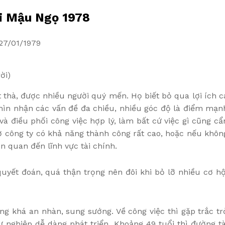
i Mậu Ngọ 1978
27/01/1979
ời)
 thà, được nhiều người quý mến. Họ biết bỏ qua lợi ích c
nhìn nhận các vấn đề đa chiều, nhiều góc độ là điểm mạn
và điều phối công việc hợp lý, làm bất cứ việc gì cũng cẩ
 công ty có khả năng thành công rất cao, hoặc nếu khôn
ên quan đến lĩnh vực tài chính.
uyết đoán, quá thận trọng nên đôi khi bỏ lỡ nhiều cơ hộ
g khá an nhàn, sung sướng. Về công việc thì gặp trắc tr
ự nghiệp dễ dàng phát triển. Khoảng 49 tuổi thì đường tà