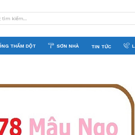
ỐNG THẤM DỘT
SƠN NHÀ
L
TIN TỨC