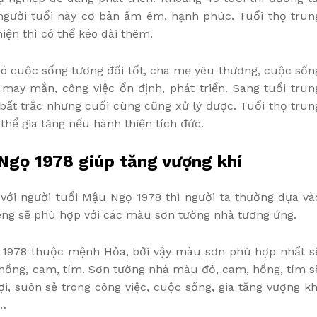
 người tuổi này cơ bản ấm êm, hạnh phúc. Tuổi thọ trun
hiện thì có thể kéo dài thêm.
có cuộc sống tương đối tốt, cha mẹ yêu thương, cuộc sốn
may mắn, công việc ổn định, phát triển. Sang tuổi trun
 bất trắc nhưng cuối cùng cũng xử lý được. Tuổi thọ trun
thể gia tăng nếu hành thiện tích đức.
Ngọ 1978 giúp tăng vượng khí
ới người tuổi Mậu Ngọ 1978 thì người ta thường dựa và
êng sẽ phù hợp với các màu sơn tường nhà tương ứng.
ổi 1978 thuộc mệnh Hỏa, bởi vậy màu sơn phù hợp nhất s
hồng, cam, tím. Sơn tường nhà màu đỏ, cam, hồng, tím s
i, suôn sẻ trong công việc, cuộc sống, gia tăng vượng kh
t…