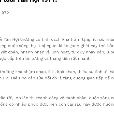
/1972
 Tân Hợi thường có tính cách khá trầm lặng, ít nói, nhâ
ong cuộc sống, họ ít bị người khác ganh ghét hay thù hằn
uyết đoán, nhanh nhẹn và linh hoạt, tư duy nhạy bén, luô
ợc cấp trên tin tưởng và thăng tiến rất nhanh.
hường khá chậm chạp, ù lì, khô khan, thiếu sự tinh tế, hà
ú vị. Điều họ cần sửa đổi đó là tăng cường giao tiếp để c
rắc rối, lớn lên thì thành công về danh phận, cuộc sống c
 sống có nhiều phúc đức, nên con cái sau này được hưởn