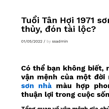
Tuổi Tân Hợi 1971 s
thủy, đón tài lộc?
01/05/2022
/
by
ssadmin
Có thể bạn không biết, 
vận mệnh của một đời n
sơn nhà
màu hợp phong
thuận lợi trong cuộc sốn
Tổng quan về vận mệnh gia chủ