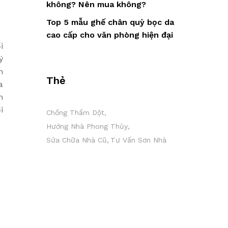
không? Nên mua không?
Top 5 mẫu ghế chân quỳ bọc da
cao cấp cho văn phòng hiện đại
i
ý
h
Thẻ
a
n
i
Chống Thấm Dột
Hướng Nhà Phong Thủy
Sửa Chữa Nhà Cũ
Tư Vấn Sơn Nhà