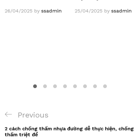
26/04/2025
by
ssadmin
25/04/2025
by
ssadmin
Điều
Previous
Previous
hướng
Post
2 cách chống thấm nhựa đường dễ thực hiện, chống
bài
thấm triệt để