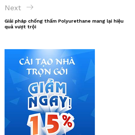
viết
Next
Next
Post
Giải pháp chống thấm Polyurethane mang lại hiệu
quả vượt trội