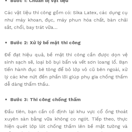
Bước 1: Chuẩn bị vật liệu
Các vật liệu thi công gồm có: Sika Latex, các dụng cụ
như máy khoan, đục, máy phun hóa chất, bàn chải
sắt, chổi, bay trát vữa…
Bước 2: Xử lý bề mặt thi công
Để đạt hiệu quả, bề mặt thi công cần được dọn vệ
sinh sạch sẽ, loại bỏ bụi bẩn và vết sơn loang lổ. Bạn
tiến hành đục bê tông để bỏ lớp vỏ cũ bên ngoài, xử
lý các khe nứt đến phần lõi giúp phụ gia chống thấm
dễ dàng thẩm thấu.
Bước 3: Thi công chống thấm
Đầu tiên, bạn cần cố định lại khu vực cổ ống thoát
xuyên sàn bằng vữa không co ngót. Tiếp theo, thực
hiện quét lớp lót chống thấm lên bề mặt tường và