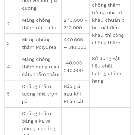
hợp với lưới gia
chống thấm
cường
tường nhà từ
Màng chống
270.000 –
khâu chuẩn bị
2
thấm rải trước
310.000
bề mặt đến
khâu thi công
Màng chống
440.000
chống thấm.
3
thấm Polyurea.
– 510.000
Sử dụng vật
Màng chống
140.000 –
liệu chất
4
thấm dạng mao
240.000
lượng, chính
dẫn, thẩm thấu.
hang.
Chống thấm
Báo giá
5
tường nhà trọn
sau khi
gói
khảo sát.
Chống thấm
bằng sika và
phụ gia chống