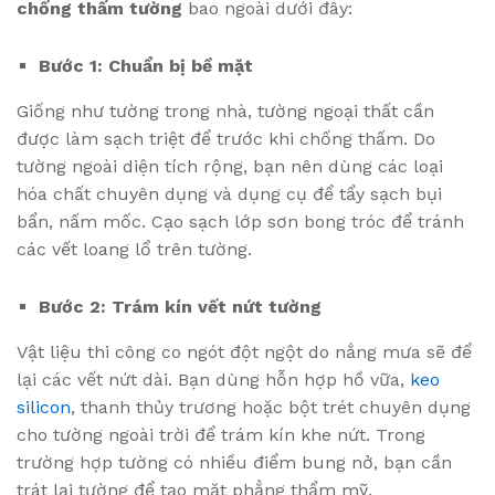
chống thấm tường
bao ngoài dưới đây:
Bước 1: Chuẩn bị bề mặt
Giống như tường trong nhà, tường ngoại thất cần
được làm sạch triệt để trước khi chống thấm. Do
tường ngoài diện tích rộng, bạn nên dùng các loại
hóa chất chuyên dụng và dụng cụ để tẩy sạch bụi
bẩn, nấm mốc. Cạo sạch lớp sơn bong tróc để tránh
các vết loang lổ trên tường.
Bước 2: Trám kín vết nứt tường
Vật liệu thi công co ngót đột ngột do nắng mưa sẽ để
lại các vết nứt dài. Bạn dùng hỗn hợp hồ vữa,
keo
silicon
, thanh thủy trương hoặc bột trét chuyên dụng
cho tường ngoài trời để trám kín khe nứt. Trong
trường hợp tường có nhiều điểm bung nở, bạn cần
trát lại tường để tạo mặt phẳng thẩm mỹ.