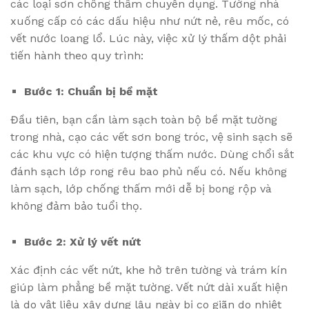
các loại sơn chống thấm chuyên dụng. Tường nhà
xuống cấp có các dấu hiệu như nứt nẻ, rêu mốc, có
vết nước loang lổ. Lúc này, việc xử lý thấm dột phải
tiến hành theo quy trình:
Bước 1: Chuẩn bị bề mặt
Đầu tiên, bạn cần làm sạch toàn bộ bề mặt tường
trong nhà, cạo các vết sơn bong tróc, vệ sinh sạch sẽ
các khu vực có hiện tượng thấm nước. Dùng chổi sắt
đánh sạch lớp rong rêu bao phủ nếu có. Nếu không
làm sạch, lớp chống thấm mới dễ bị bong rộp và
không đảm bảo tuổi thọ.
Bước 2: Xử lý vết nứt
Xác định các vết nứt, khe hở trên tường và trám kín
giúp làm phẳng bề mặt tường. Vết nứt dài xuất hiện
là do vật liệu xây dựng lâu ngày bị co giãn do nhiệt