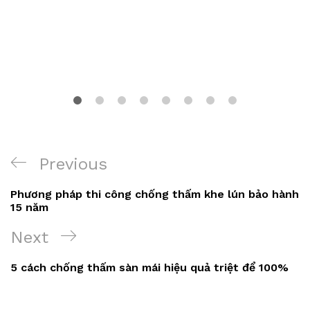
Điều
Previous
Previous
hướng
Post
Phương pháp thi công chống thấm khe lún bảo hành
bài
15 năm
viết
Next
Next
Post
5 cách chống thấm sàn mái hiệu quả triệt để 100%