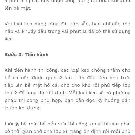
4 phút sẽ phát huy được công dụng tốt nhất khi quét
lên bề mặt.
Với loại keo dạng lỏng đã trộn sẵn, bạn chỉ cần mở
nắp và khuấy đều trong vài phút là đã có thể sử dụng
keo.
Bước 3: Tiến hành
Khi tiến hành thi công, các loại keo chống thấm cho
hồ cá nên được quét 2 lần. Lớp đầu tiên phủ trực
tiếp lên bề mặt hồ cá, chờ cho khô rồi phủ tiếp lớp
thứ 2 để tang độ kết dính. Mỗi loại keo sẽ có phương
pháp thi công phù hợp, bạn cần đọc kỹ hướng dẫn
trước khi dung.
Lưu ý,
bề mặt bể nếu vừa thi công xong thì cần phải
có thời gian chờ cho lớp xi măng ổn định rồi mới phủ