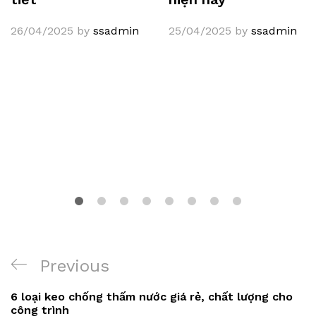
26/04/2025
by
ssadmin
25/04/2025
by
ssadmin
Điều
Previous
Previous
hướng
Post
6 loại keo chống thấm nước giá rẻ, chất lượng cho
bài
công trình