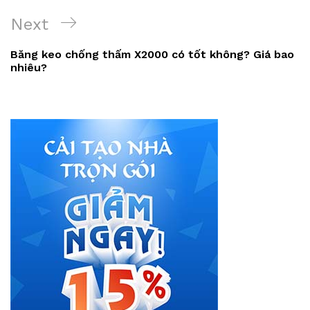
viết
Next
Next
Post
Băng keo chống thấm X2000 có tốt không? Giá bao
nhiêu?