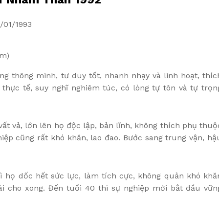
2/01/1993
ếm)
 thông minh, tư duy tốt, nhanh nhạy và linh hoạt, thíc
hực tế, suy nghĩ nghiêm túc, có lòng tự tôn và tự trọn
t vả, lớn lên họ độc lập, bản lĩnh, không thích phụ thuộ
iệp cũng rất khó khăn, lao đao. Bước sang trung vận, hậ
hì họ dốc hết sức lực, làm tích cực, không quản khó khă
hái cho xong. Đến tuổi 40 thì sự nghiệp mới bắt đầu vữn