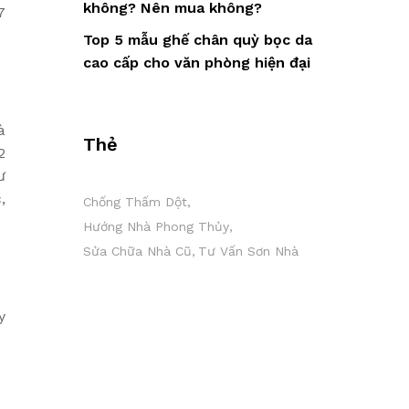
không? Nên mua không?
7
Top 5 mẫu ghế chân quỳ bọc da
cao cấp cho văn phòng hiện đại
à
Thẻ
2
ư
,
Chống Thấm Dột
Hướng Nhà Phong Thủy
Sửa Chữa Nhà Cũ
Tư Vấn Sơn Nhà
y