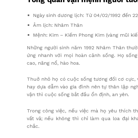
Ngày sinh dương lịch: Từ 04/02/1992 đến 2
Âm lịch: Nhâm Thân
Mệnh: Kim – Kiếm Phong Kim (vàng mũi ki
Những người sinh năm 1992 Nhâm Thân thường
ứng nhanh với mọi hoàn cảnh sống. Họ sống t
cao, năng nổ, hào hoa.
Thuở nhỏ họ có cuộc sống tương đối cơ cực, vấ
hay dựa dẫm vào gia đình nên tự thân lập ngh
vận thì cuộc sống bắt đầu ổn định, an yên.
Trong công việc, nếu việc mà họ yêu thích t
vất vả; nếu không thì chỉ làm qua loa đại k
chắc.