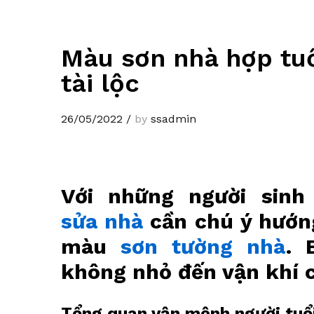
Màu sơn nhà hợp tu
tài lộc
26/05/2022
/
by
ssadmin
Với những người sin
sửa nhà
cần chú ý hướng 
màu
sơn tường nhà
. 
không nhỏ đến vận khí c
Tổng quan vận mệnh người tu