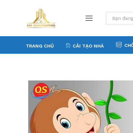
All
CH
TRANG CHỦ
CẢI TẠO NHÀ