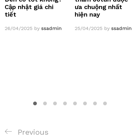
Cập nhật giá chi
ưa chuộng nhất
tiết
hiện nay
26/04/2025
by
ssadmin
25/04/2025
by
ssadmin
Điều
Previous
Previous