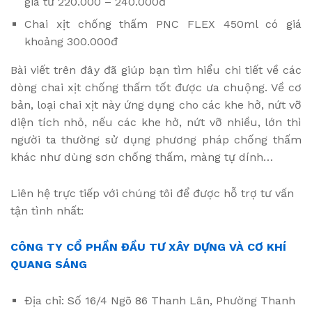
giá từ 220.000 – 240.000đ
Chai xịt chống thấm PNC FLEX 450ml có giá
khoảng 300.000đ
Bài viết trên đây đã giúp bạn tìm hiểu chi tiết về các
dòng chai xịt chống thấm tốt được ưa chuộng. Về cơ
bản, loại chai xịt này ứng dụng cho các khe hở, nứt vỡ
diện tích nhỏ, nếu các khe hở, nứt vỡ nhiều, lớn thì
người ta thường sử dụng phương pháp chống thấm
khác như dùng sơn chống thấm, màng tự dính…
Liên hệ trực tiếp với chúng tôi để được hỗ trợ tư vấn
tận tình nhất:
CÔNG TY CỔ PHẦN ĐẦU TƯ XÂY DỰNG VÀ CƠ KHÍ
QUANG SÁNG
Địa chỉ: Số 16/4 Ngõ 86 Thanh Lân, Phường Thanh