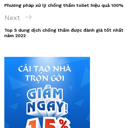
hướng
Post
Phương pháp xử lý chống thấm toilet hiệu quả 100%
bài
Next
Next
viết
Post
Top 5 dung dịch chống thấm được đánh giá tốt nhất
năm 2022