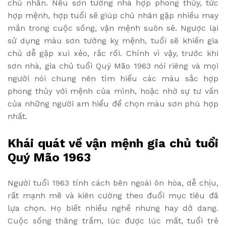
chủ nhân. Nếu sơn tường nhà hợp phong thủy, tức
hợp mệnh, hợp tuổi sẽ giúp chủ nhân gặp nhiều may
mắn trong cuộc sống, vận mệnh suôn sẻ. Ngược lại
sử dụng màu sơn tường kỵ mệnh, tuổi sẽ khiến gia
chủ dễ gặp xui xẻo, rắc rối. Chính vì vậy, trước khi
sơn nhà, gia chủ tuổi Quý Mão 1963 nói riêng và mọi
người nói chung nên tìm hiểu các màu sắc hợp
phong thủy với mệnh của mình, hoặc nhờ sự tư vấn
của những người am hiểu để chọn màu sơn phù hợp
nhất.
Khái quát về vận mệnh gia chủ tuổi
Quý Mão 1963
Người tuổi 1963 tính cách bên ngoài ôn hòa, dễ chịu,
rất mạnh mẽ và kiên cường theo đuổi mục tiêu đã
lựa chọn. Họ biết nhiều nghề nhưng hay dở dang.
Cuộc sống thăng trầm, lúc được lúc mất, tuổi trẻ