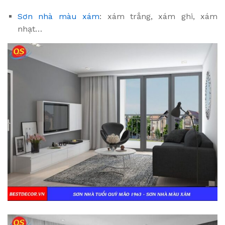
Sơn nhà màu xám
: xám trắng, xám ghi, xám
nhạt…