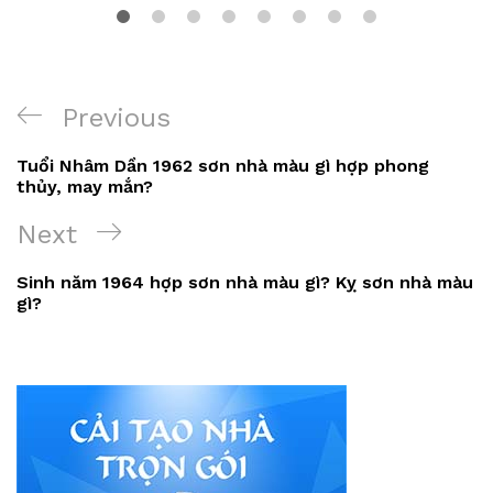
Điều
Previous
Previous
hướng
Post
Tuổi Nhâm Dần 1962 sơn nhà màu gì hợp phong
bài
thủy, may mắn?
viết
Next
Next
Post
Sinh năm 1964 hợp sơn nhà màu gì? Kỵ sơn nhà màu
gì?