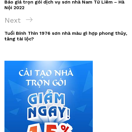
Báo giá trọn gói dịch vụ sơn nhà Nam Từ Liêm – Hà
bài
Nội 2022
viết
Next
Next
Post
Tuổi Bính Thìn 1976 sơn nhà màu gì hợp phong thủy,
tăng tài lộc?