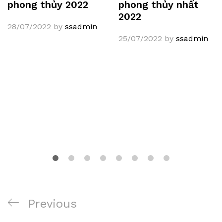
phong thủy 2022
phong thủy nhất
2022
28/07/2022
by
ssadmin
25/07/2022
by
ssadmin
Điều
Previous
Previous
hướng
Post