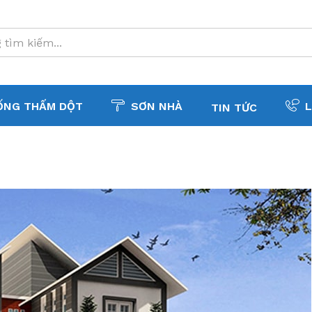
ỐNG THẤM DỘT
SƠN NHÀ
L
TIN TỨC