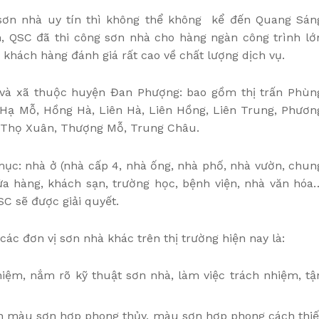
sơn nhà uy tín thì không thể không kể đến Quang Sán
m, QSC đã thi công sơn nhà cho hàng ngàn công trình lớ
hách hàng đánh giá rất cao về chất lượng dịch vụ.
n và xã thuộc huyện Đan Phượng: bao gồm thị trấn Phùn
 Hạ Mỗ, Hồng Hà, Liên Hà, Liên Hồng, Liên Trung, Phươn
, Thọ Xuân, Thượng Mỗ, Trung Châu.
mục: nhà ở (nhà cấp 4, nhà ống, nhà phố, nhà vườn, chun
 cửa hàng, khách sạn, trường học, bệnh viện, nhà văn hóa
SC sẽ được giải quyết.
các đơn vị sơn nhà khác trên thị trường hiện nay là:
iệm, nắm rõ kỹ thuật sơn nhà, làm việc trách nhiệm, tậ
ọn màu sơn hợp phong thủy, màu sơn hợp phong cách thiế