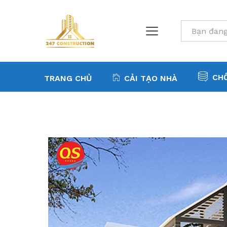
All
CH
TRANG CHỦ
CẢI TẠO NHÀ