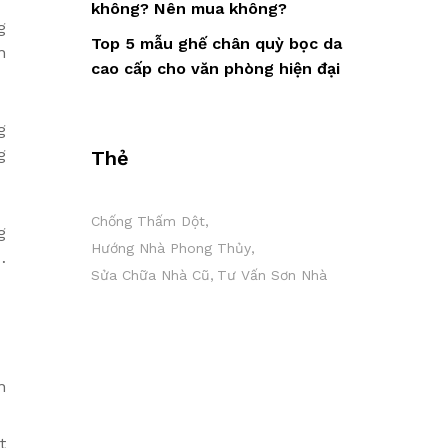
không? Nên mua không?
g
Top 5 mẫu ghế chân quỳ bọc da
n
cao cấp cho văn phòng hiện đại
g
g
Thẻ
Chống Thấm Dột
g
Hướng Nhà Phong Thủy
…
Sửa Chữa Nhà Cũ
Tư Vấn Sơn Nhà
n
t