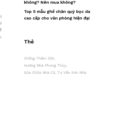
không? Nên mua không?
Top 5 mẫu ghế chân quỳ bọc da
i
cao cấp cho văn phòng hiện đại
i
ẽ
,
Thẻ
Chống Thấm Dột
Hướng Nhà Phong Thủy
Sửa Chữa Nhà Cũ
Tư Vấn Sơn Nhà