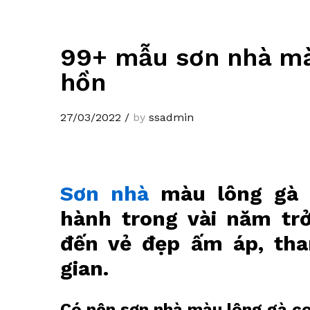
99+ mẫu sơn nhà mà
hồn
27/03/2022
/
by
ssadmin
Sơn nhà
màu lông gà c
hành trong vài năm tr
đến vẻ đẹp ấm áp, tha
gian.
Có nên sơn nhà màu lông gà c