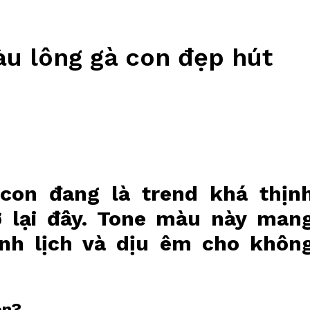
u lông gà con đẹp hút
on đang là trend khá thịn
ở lại đây. Tone màu này man
nh lịch và dịu êm cho khôn
on?