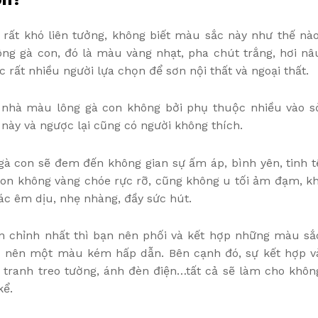
rất khó liên tưởng, không biết màu sắc này như thế nào
ng gà con, đó là màu vàng nhạt, pha chút trắng, hơi nâ
 rất nhiều người lựa chọn để sơn nội thất và ngoại thất.
 nhà màu lông gà con không bởi phụ thuộc nhiều vào s
 này và ngược lại cũng có người không thích.
gà con sẽ đem đến không gian sự ấm áp, bình yên, tinh t
on không vàng chóe rực rỡ, cũng không u tối ảm đạm, kh
c êm dịu, nhẹ nhàng, đầy sức hút.
àn chỉnh nhất thì bạn nên phối và kết hợp những màu sắ
rở nên một màu kém hấp dẫn. Bên cạnh đó, sự kết hợp v
 tranh treo tường, ánh đèn điện…tất cả sẽ làm cho khôn
kể.