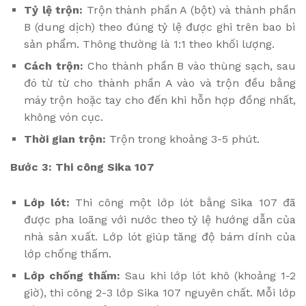
Tỷ lệ trộn:
Trộn thành phần A (bột) và thành phần
B (dung dịch) theo đúng tỷ lệ được ghi trên bao bì
sản phẩm. Thông thường là 1:1 theo khối lượng.
Cách trộn:
Cho thành phần B vào thùng sạch, sau
đó từ từ cho thành phần A vào và trộn đều bằng
máy trộn hoặc tay cho đến khi hỗn hợp đồng nhất,
không vón cục.
Thời gian trộn:
Trộn trong khoảng 3-5 phút.
Bước 3: Thi công Sika 107
Lớp lót:
Thi công một lớp lót bằng Sika 107 đã
được pha loãng với nước theo tỷ lệ hướng dẫn của
nhà sản xuất. Lớp lót giúp tăng độ bám dính của
lớp chống thấm.
Lớp chống thấm:
Sau khi lớp lót khô (khoảng 1-2
giờ), thi công 2-3 lớp Sika 107 nguyên chất. Mỗi lớp