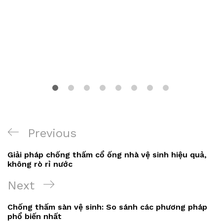
Điều
Previous
Previous
hướng
Post
Giải pháp chống thấm cổ ống nhà vệ sinh hiệu quả,
bài
không rò rỉ nước
viết
Next
Next
Post
Chống thấm sàn vệ sinh: So sánh các phương pháp
phổ biến nhất