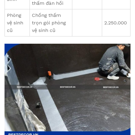
thấm đàn hồi
Phòng
Chống thấm
vệ sinh
trọn gói phòng
2.250.000
cũ
vệ sinh cũ