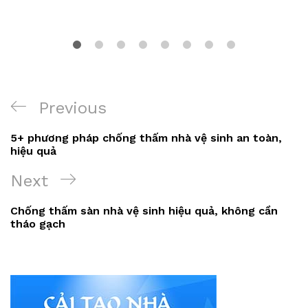
Điều
Previous
Previous
hướng
Post
5+ phương pháp chống thấm nhà vệ sinh an toàn,
bài
hiệu quả
viết
Next
Next
Post
Chống thấm sàn nhà vệ sinh hiệu quả, không cần
tháo gạch