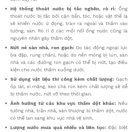
Hệ thống thoát nước bị tắc nghẽn, rò rỉ:
Ống
thoát nước bị tắc bởi cặn bẩn, tóc, hoặc vật thể lạ
sẽ khiến nước ứ đọng, tràn ra ngoài và thấm vào
tường, sàn. Rò rỉ ở các mối nối ống nước cũng là
nguyên nhân gây thấm dột.
Nứt nẻ sàn nhà, ron gạch:
Do tác động ngoại lực
(va đập, rung chấn), hoặc do nền móng bị lún, sàn
nhà và các đường ron gạch có thể bị nứt, tạo điều
kiện cho nước thấm xuống dưới.
Sử dụng vật liệu thi công kém chất lượng:
Gạch
ốp lát, xi măng, keo chà ron kém chất lượng sẽ dễ
bị thấm nước, nứt vỡ theo thời gian.
Ảnh hưởng từ các khu vực thấm dột khác:
Nếu
tường nhà, trần nhà, sân thượng bị thấm dột, nước
có thể lan sang khu vực nhà vệ sinh.
Lượng nước mưa quá nhiều và liên tục:
Đặc biệt