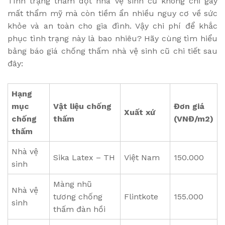
Tình trạng thấm dột nhà vệ sinh cũ không chỉ gây
mất thẩm mỹ mà còn tiềm ẩn nhiều nguy cơ về sức
khỏe và an toàn cho gia đình. Vậy chi phí để khắc
phục tình trạng này là bao nhiêu? Hãy cùng tìm hiểu
bảng báo giá chống thấm nhà vệ sinh cũ chi tiết sau
đây:
Hạng
mục
Vật liệu chống
Đơn giá
Xuất xứ
chống
thấm
(VNĐ/m2)
thấm
Nhà vệ
Sika Latex – TH
Việt Nam
150.000
sinh
Màng nhũ
Nhà vệ
tương chống
Flintkote
155.000
sinh
thấm đàn hồi