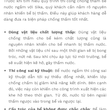
Trước khi tìm hiểu quy trình thi công chống thấm bể
nước ngầm với Sika, quý khách cần nắm rõ nguyên
nhân khiến bể bị thấm. Điều này giúp khách hàng dễ
dàng đưa ra biện pháp chống thấm tốt nhất.
Dùng vật liệu chất lượng thấp:
Dùng vật liệu
chống thấm cho bể kém chất lượng cũng là
nguyên nhân khiến cho bể nhanh bị thấm nước.
Bởi những vật liệu chỉ sau một thời gian sẽ bị bong
tróc, nứt nẻ. Sau khi chịu áp lực từ môi trường, bể
sẽ xuất hiện kẽ hở, gây thấm nước.
Thi công sai kỹ thuật:
Bể nước ngầm thi công sai
kỹ thuật dẫn tới sự thiếu đồng nhất, khiến lớp
chống chấm bị giảm khả năng kết dính. Bên cạnh
đó, việc này còn khiến cho công trình xuất hiện các
khe hở theo thời gian. Từ đó, nước từ bên ngoài
thấm ngược vào trong bể và ngược lại.
Cấu trúc của bể không được chắc chắn
: Bể làm