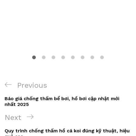
Điều
Previous
Previous
hướng
Post
Báo giá chống thấm bể bơi, hồ bơi cập nhật mới
bài
nhất 2025
viết
Next
Next
Post
Quy trình chống thấm hồ cá koi đúng kỹ thuật, hiệu