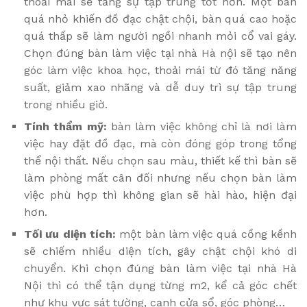
thoải mái sẽ tăng sự tập trung tốt hơn. Một bàn
quá nhỏ khiến đồ đạc chật chội, bàn quá cao hoặc
quá thấp sẽ làm người ngồi nhanh mỏi cổ vai gáy.
Chọn đúng bàn làm việc tại nhà Hà nội sẽ tạo nên
góc làm việc khoa học, thoải mái từ đó tăng năng
suất, giảm xao nhãng và dễ duy trì sự tập trung
trong nhiều giờ.
Tính thẩm mỹ:
bàn làm việc không chỉ là nơi làm
việc hay đặt đồ đạc, mà còn đóng góp trong tổng
thể nội thất. Nếu chọn sau màu, thiết kế thì bàn sẽ
làm phòng mất cân đối nhưng nếu chọn bàn làm
việc phù hợp thì không gian sẽ hài hào, hiện đại
hơn.
Tối ưu diện tích:
một bàn làm việc quá cồng kềnh
sẽ chiếm nhiều diện tích, gây chật chội khó di
chuyển. Khi chọn đúng bàn làm việc tại nhà Hà
Nội thì có thể tận dụng từng m2, kể cả góc chết
như khu vực sát tường, cạnh cửa sổ, góc phòng…