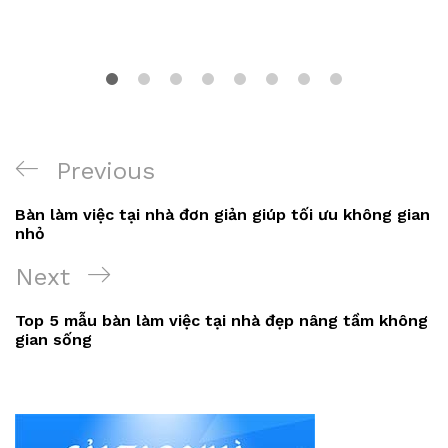
Điều
Previous
Previous
hướng
Post
Bàn làm việc tại nhà đơn giản giúp tối ưu không gian
bài
nhỏ
viết
Next
Next
Post
Top 5 mẫu bàn làm việc tại nhà đẹp nâng tầm không
gian sống