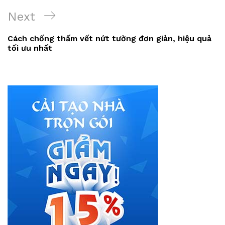
viết
Next
Next
Post
Cách chống thấm vết nứt tường đơn giản, hiệu quả
tối ưu nhất