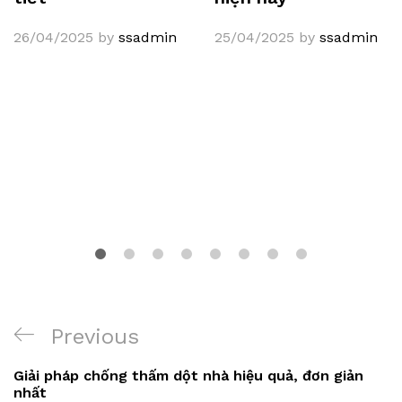
26/04/2025
by
ssadmin
25/04/2025
by
ssadmin
Điều
Previous
Previous
hướng
Post
Giải pháp chống thấm dột nhà hiệu quả, đơn giản
bài
nhất