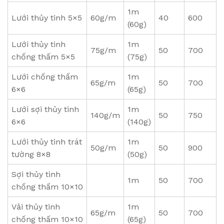
1m
Lưới thủy tinh 5×5
60g/m
40
600
(60g)
Lưới thủy tinh
1m
75g/m
50
700
chống thấm 5×5
(75g)
Lưới chống thấm
1m
65g/m
50
700
6×6
(65g)
Lưới sợi thủy tinh
1m
140g/m
50
750
6×6
(140g)
Lưới thủy tinh trát
1m
50g/m
50
900
tường 8×8
(50g)
Sợi thủy tinh
1m
50
700
chống thấm 10×10
Vải thủy tinh
1m
65g/m
50
700
chống thấm 10×10
(65g)