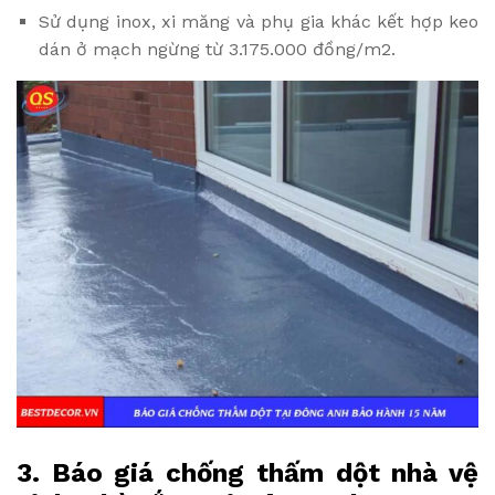
Sử dụng inox, xi măng và phụ gia khác kết hợp keo
dán ở mạch ngừng từ 3.175.000 đồng/m2.
3. Báo giá chống thấm dột nhà vệ