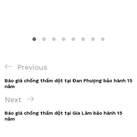
Điều
Previous
Previous
hướng
Post
Báo giá chống thấm dột tại Đan Phượng bảo hành 15
bài
năm
viết
Next
Next
Post
Báo giá chống thấm dột tại Gia Lâm bảo hành 15
năm