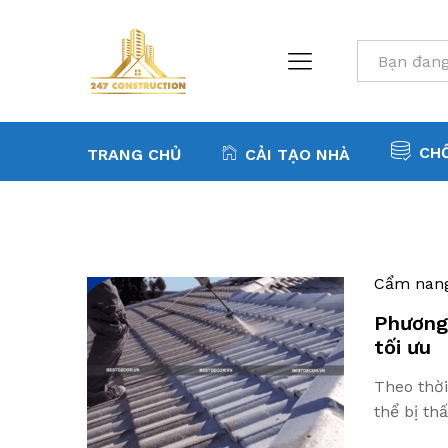
All
CH
TRANG CHỦ
CẢI TẠO NHÀ
Cẩm nan
Phương 
tối ưu
Theo thời
thể bị th