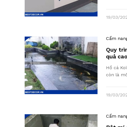
19/03/20
Cẩm nan
Quy trì
quả ca
Hồ cá Koi
còn là m
19/03/20
Cẩm nan