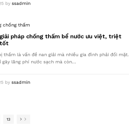
25
by
ssadmin
g chống thấm
giải pháp chống thấm bể nước ưu việt, triệt
 tốt
ị thấm là vấn đề nan giải mà nhiều gia đình phải đối mặt.
ỉ gây lãng phí nước sạch mà còn…
25
by
ssadmin
13