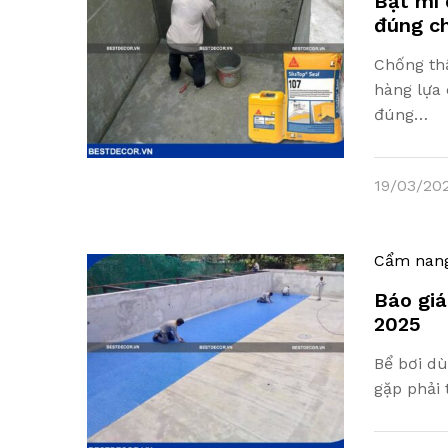
Bật mí 
đúng c
Chống th
hàng lựa 
đúng…
19/03/20
Cẩm nan
Báo giá
2025
Bể bơi dù
gặp phải