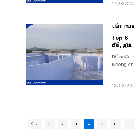
14/03/20
Cẩm nan
Top 6+ 
để, giá
Bể nước b
Không ch
13/03/20
1
2
3
4
5
6
…