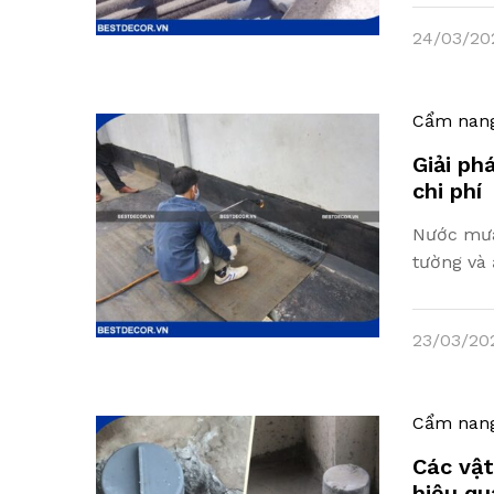
24/03/20
Cẩm nan
Giải ph
chi phí
Nước mưa
tường và 
23/03/20
Cẩm nan
Các vật
hiệu qu