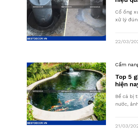
Cổ ống x
xử lý đú
22/03/20
Cẩm nan
Top 5 g
hiện na
Bể cá bị 
nước, ản
21/03/20