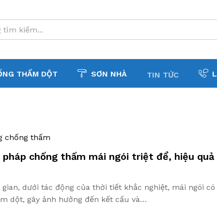
ỐNG THẤM DỘT
SƠN NHÀ
L
TIN TỨC
g chống thấm
pháp chống thấm mái ngói triệt để, hiệu quả
 gian, dưới tác động của thời tiết khắc nghiệt, mái ngói có
ấm dột, gây ảnh hưởng đến kết cấu và…