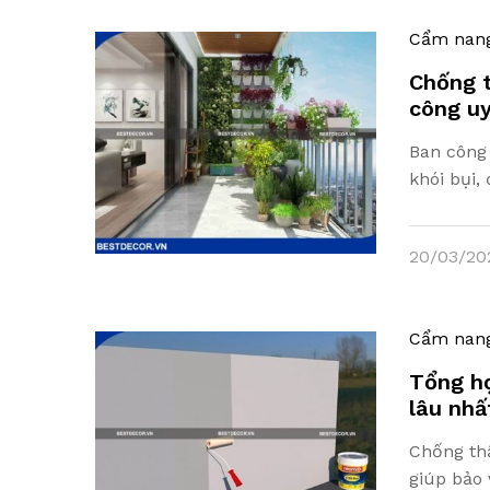
Cẩm nan
Chống t
công uy
Ban công 
khói bụi,
20/03/20
Cẩm nan
Tổng hợ
lâu nhấ
Chống thấ
giúp bảo 