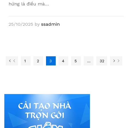
hứng là điều mà…
25/10/2025
by
ssadmin
1
2
3
4
5
…
32